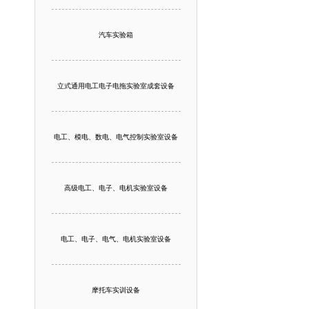
汽车实验箱
立式通用电工电子电拖实验室成套设备
电工、模电、数电、电气控制实验室设备
高级电工、电子、电机实验室设备
电工、电子、电气、电机实验室设备
摩托车实训设备