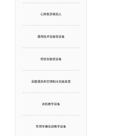
心肺复苏模拟人
通用技术实验室设备
劳技实验室设备
采暖通风和空调制冷实验装置
农机教学设备
军用车辆实训教学设备