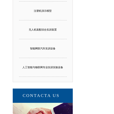
注塑机演示模型
无人机装配综合实训装置
智能网联汽车实训设备
人工智能与物联网专业实训实验设备
CONTACTA US