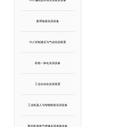
PLC编程及自动化实验室设备
家用电器实训设备
PLC控制液压与气动实训装置
机电一体化实训设备
工业自动化实训装置
工业机器人与智能制造实训设备
数控机床电气维修实训考核设备