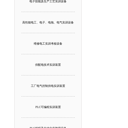
电子技能及生产工艺实训设备
高性能电工、电子、电拖、电气实训设备
维修电工实训考核设备
供配电技术实训装置
工厂电气控制供电实训装置
PLC可编程实训装置