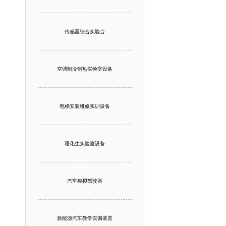
传感器综合实验台
空调制冷制热实验室设备
电梯安装维修实训设备
理化生实验室设备
汽车模拟驾驶器
新能源汽车教学实训装置