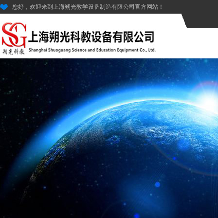
您好，欢迎来到上海朔光教学设备制造有限公司官方网站！