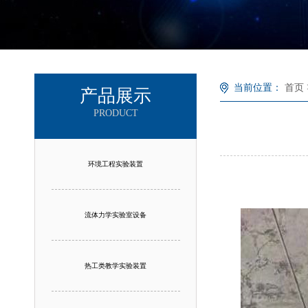
当前位置：
首页
产品展示
PRODUCT
环境工程实验装置
流体力学实验室设备
热工类教学实验装置