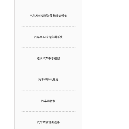
汽车发动机拆装及翻转架设备
汽车整车综合实训系统
透明汽车教学模型
汽车程控电教板
汽车示教板
汽车驾校培训设备