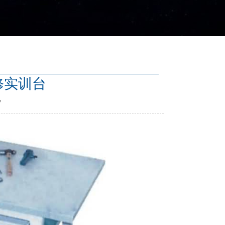
修实训台
7