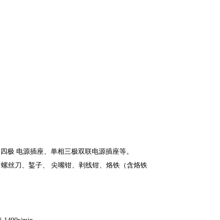
。
四极 电源插座、单相三极双联电源插座等。
、螺丝刀、錾子、 尖嘴钳、剥线钳、烙铁（含烙铁