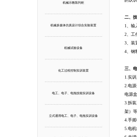
的认
机械示教陈列柜
二、
机械多媒体仿真设计综合实验装置
1、输
2、工
3、装
机械试验设备
4、钢
三、
化工过程控制实训装置
1.实
2.电
电工、电子、电拖技能实训设备
电源
3.拆
架）
立式通用电工、电子、电拖实训设备
4.手
5.电