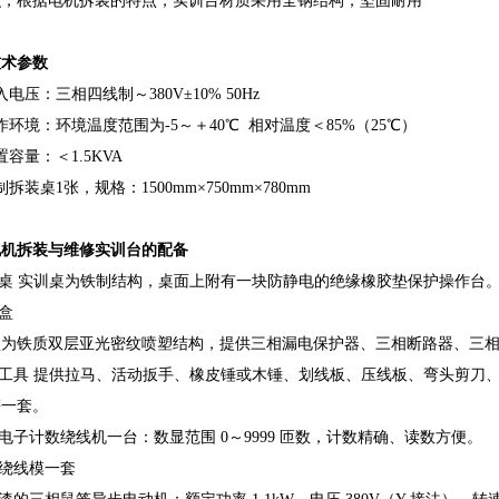
识，根据电机拆装的特点，实训台材质采用全钢结构，坚固耐用
技术参数
入电压：三相四线制～380V±10% 50Hz
作环境：环境温度范围为-5～＋40℃ 相对温度＜85%（25℃）
置容量：＜1.5KVA
制拆装桌1张，规格：1500mm×750mm×780mm
电机拆装与维修实训台的配备
训桌 实训桌为铁制结构，桌面上附有一块防静电的绝缘橡胶垫保护操作台
源盒
盒为铁质双层亚光密纹喷塑结构，提供三相漏电保护器、三相断路器、三相
装工具 提供拉马、活动扳手、橡皮锤或木锤、划线板、压线板、弯头剪刀
等一套。
摇电子计数绕线机一台：数显范围 0～9999 匝数，计数精确、读数方便。
机绕线模一套