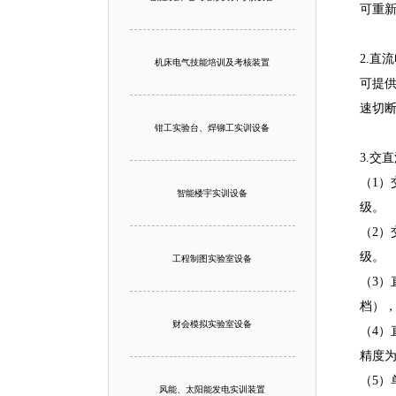
可重
2.直
机床电气技能培训及考核装置
可提供
速切
钳工实验台、焊铆工实训设备
3.交
（1）
智能楼宇实训设备
级。
（2）
级。
工程制图实验室设备
（3）
档），
财会模拟实验室设备
（4）
精度为
（5）
风能、太阳能发电实训装置