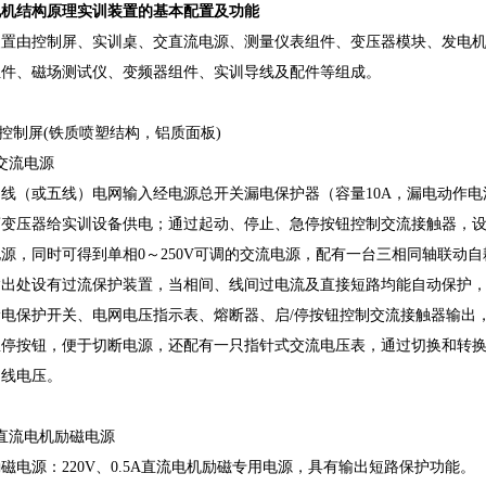
电机结构原理实训装置的基本配置及功能
装置由控制屏、实训桌、交直流电源、测量仪表组件、变压器模块、发电
组件、磁场测试仪、变频器组件、实训导线及配件等组成。
源控制屏(铁质喷塑结构，铝质面板)
交流电源
线（或五线）电网输入经电源总开关漏电保护器（容量10A，漏电动作电流≤
变压器给实训设备供电；通过起动、停止、急停按钮控制交流接触器，设有
源，同时可得到单相0～250V可调的交流电源，配有一台三相同轴联动自耦调
输出处设有过流保护装置，当相间、线间过电流及直接短路均能自动保护
漏电保护开关、电网电压指示表、熔断器、启/停按钮控制交流接触器输出
急停按钮，便于切断电源，还配有一只指针式交流电压表，通过切换和转
的线电压。
直流电机励磁电源
磁电源：220V、0.5A直流电机励磁专用电源，具有输出短路保护功能。