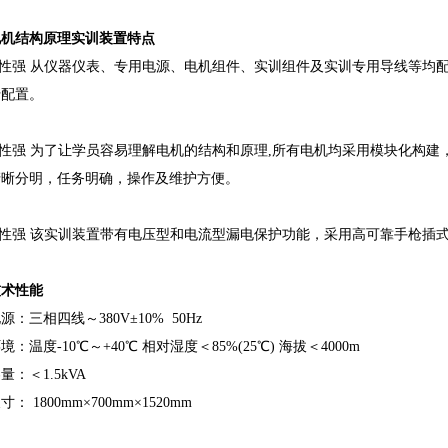
电机结构原理实训装置特点
套性强 从仪器仪表、专用电源、电机组件、实训组件及实训专用导线等均
行配置。
学性强 为了让学员容易理解电机的结构和原理,所有电机均采用模块化构建
清晰分明，任务明确，操作及维护方便。
放性强 该实训装置带有电压型和电流型漏电保护功能，采用高可靠手枪插
技术性能
源：三相四线～380V±10% 50Hz
境：温度-10℃～+40℃ 相对湿度＜85%(25℃) 海拔＜4000m
量：＜1.5kVA
： 1800mm×700mm×1520mm