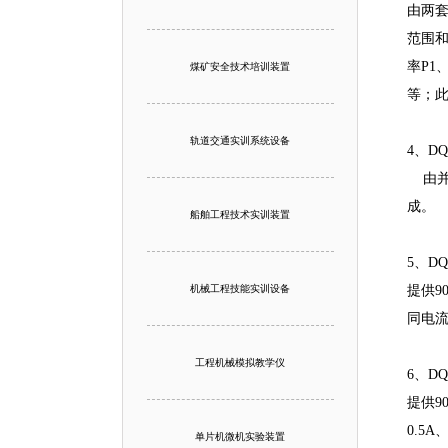
由两
范围和
率P1
煤矿安全技术培训装置
等；
轨道交通实训系统设备
4、D
由并网
成。
船舶工程技术实训装置
5、D
机械工程技能实训设备
提供9
同电
工程机械模拟教学仪
6、DQ
提供9
0.5
单片机微机实验装置