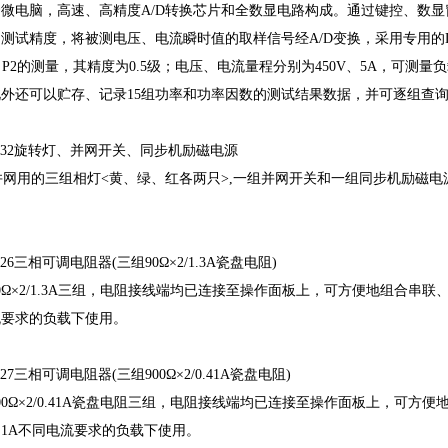
套微电脑，高速、高精度A/D转换芯片和全数显电路构成。通过键控、数
测试精度，将被测电压、电流瞬时值的取样信号经A/D变换，采用专用的
、P2的测量，其精度为0.5级；电压、电流量程分别为450V、5A，可
此外还可以贮存、记录15组功率和功率因数的测试结果数据，并可逐组查
Q32旋转灯、并网开关、同步机励磁电源
用的三组相灯<黄、绿、红各两只>,一组并网开关和一组同步机励磁电源<5
Q26三相可调电阻器(三组90Ω×2/1.3A瓷盘电阻)
0Ω×2/1.3A三组，电阻接线端均已连接至操作面板上，可方便地组合串联
流要求的负载下使用。
27三相可调电阻器(三组900Ω×2/0.41A瓷盘电阻)
00Ω×2/0.41A瓷盘电阻三组，电阻接线端均已连接至操作面板上，可
A、1A不同电流要求的负载下使用。