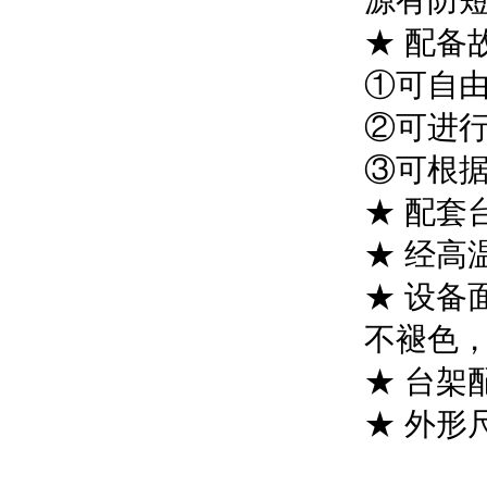
源有防
★ 配备
①可自
②可进
③可根
★ 配套
★ 经高
★ 设备
不褪色
★ 台架
★ 外形尺