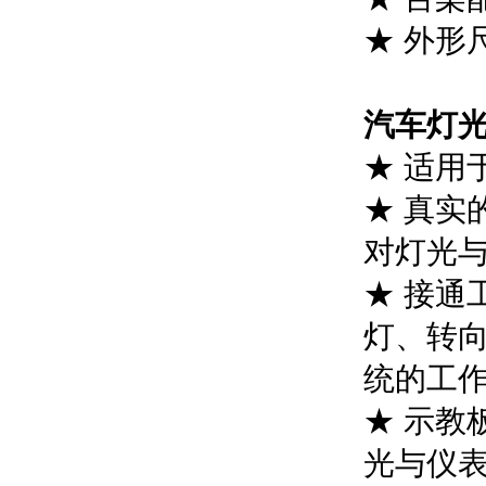
★ 外形尺
汽车灯
★ 适用
★ 真实
对灯光
★ 接通
灯、转
统的工
★ 示教
光与仪