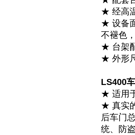
★ 经高
★ 设备
不褪色
★ 台架
★ 外形尺
LS40
★ 适用
★ 真实
后车门
统、防