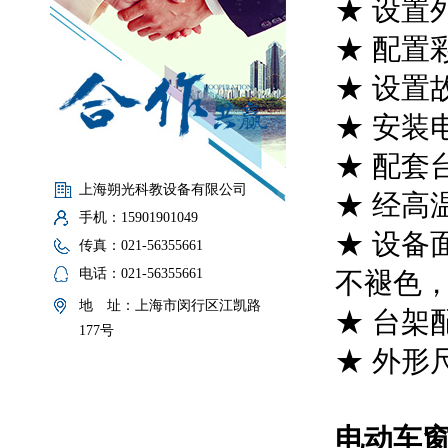
★ 设置
★ 配置
★ 设置
★ 安装
★ 配套
上海朔光科教设备有限公司
★ 经高
手机：15901901049
★ 设备
传真：021-56355661
电话：021-56355661
不褪色
地 址：上海市闵行区江凯路
★ 台架
177号
★ 外形尺
电动车