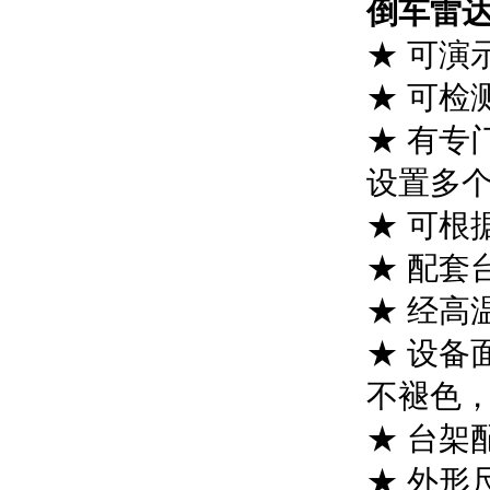
倒车雷
★ 可演
★ 可检
★ 有专
设置多
★ 可根
★ 配套
★ 经高
★ 设备
不褪色
★ 台架
★ 外形尺