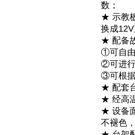
数；
★ 示教
换成12
★ 配备
①可自
②可进
③可根
★ 配套
★ 经高
★ 设备
不褪色
★ 台架