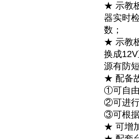
★ 示教
器实时
数；
★ 示教
换成12
源有防
★ 配备
①可自
②可进
③可根
★ 可增
★ 配套