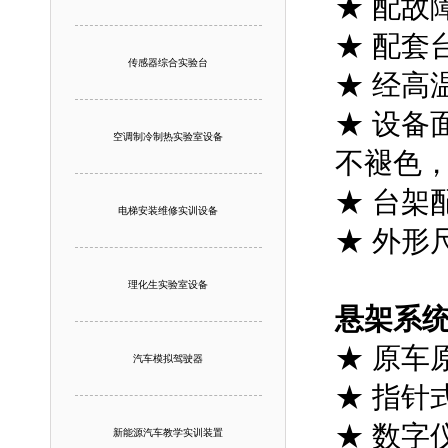
★ 配故
★ 配套
传感器综合实验台
★ 经高
★ 设备
空调制冷制热实验室设备
不褪色
★ 台架
电梯安装维修实训设备
★ 外形尺
理化生实验室设备
悬架系
★ 原车
汽车模拟驾驶器
★ 指针
★ 数字
新能源汽车教学实训装置