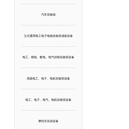
汽车实验箱
立式通用电工电子电拖实验室成套设备
电工、模电、数电、电气控制实验室设备
高级电工、电子、电机实验室设备
电工、电子、电气、电机实验室设备
摩托车实训设备