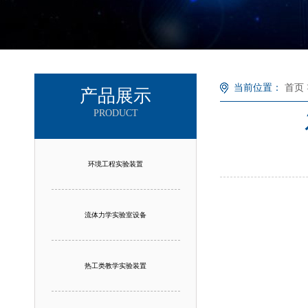
当前位置：
首页
产品展示
PRODUCT
环境工程实验装置
流体力学实验室设备
热工类教学实验装置