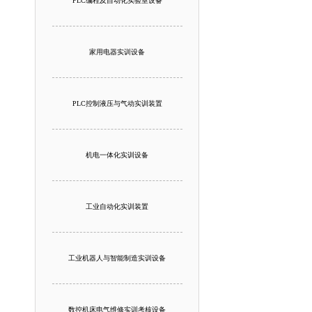
PLC编程及自动化实验室设备
家用电器实训设备
PLC控制液压与气动实训装置
机电一体化实训设备
工业自动化实训装置
工业机器人与智能制造实训设备
数控机床电气维修实训考核设备