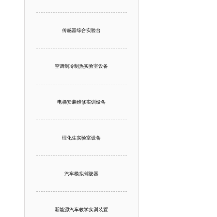
传感器综合实验台
空调制冷制热实验室设备
电梯安装维修实训设备
理化生实验室设备
汽车模拟驾驶器
新能源汽车教学实训装置