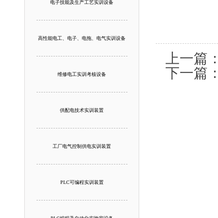
电子技能及生产工艺实训设备
高性能电工、电子、电拖、电气实训设备
上一篇
下一篇
维修电工实训考核设备
供配电技术实训装置
工厂电气控制供电实训装置
PLC可编程实训装置