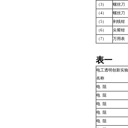
（3）
螺丝刀
（4）
螺丝刀
（5）
剥线钳
（6）
尖觜钳
（7）
万用表
表一 
电工透明创新实
名称
电 阻
电 阻
电 阻
电 阻
电 阻