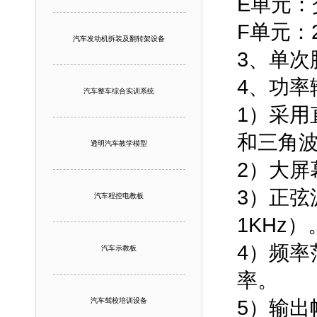
E单元：
F单元：
汽车发动机拆装及翻转架设备
3、单
4、功率
汽车整车综合实训系统
1）采用
和三角
透明汽车教学模型
2）大屏
3）正弦波
汽车程控电教板
1KHz）
4）频率
汽车示教板
率。
汽车驾校培训设备
5）输出