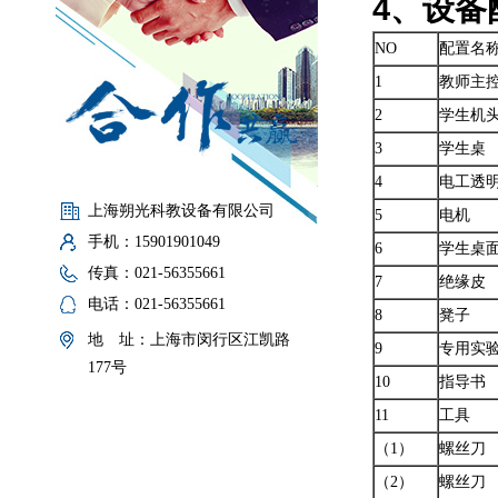
4、设备
NO
配置名
1
教师主
2
学生机
3
学生桌
4
电工透
上海朔光科教设备有限公司
5
电机
手机：15901901049
6
学生桌
传真：021-56355661
7
绝缘皮
电话：021-56355661
8
凳子
地 址：上海市闵行区江凯路
9
专用实
177号
10
指导书
11
工具
（1）
螺丝刀
（2）
螺丝刀