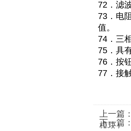
72．滤
73．电
值。
74．三
75．具
76．按
77．
上一篇
下一篇
模块）