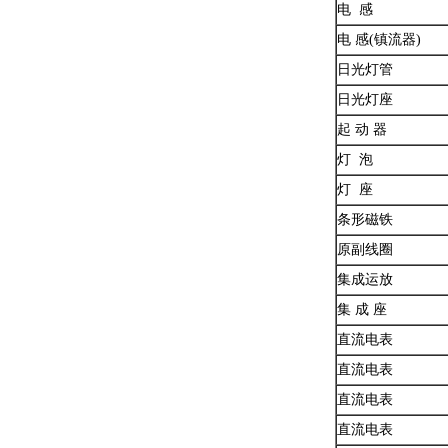
电 感
电 感(镇流器)
日光灯管
日光灯座
起 动 器
灯 泡
灯 座
条形磁铁
原副线圈
集成运放
集 成 座
直流电表
直流电表
直流电表
直流电表