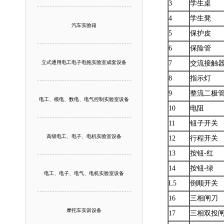
3
学生桌
4
学生凳
汽车实验箱
5
保护皮
6
保险管
立式通用电工电子电拖实验室成套设备
7
交流接触
8
指示灯
9
整流二极
电工、模电、数电、电气控制实验室设备
10
电阻
11
钮子开关
高级电工、电子、电机实验室设备
12
行程开关
13
按钮-红
14
按钮-绿
电工、电子、电气、电机实验室设备
L5
倒顺开关
16
三相闸刀
摩托车实训设备
17
三相双投