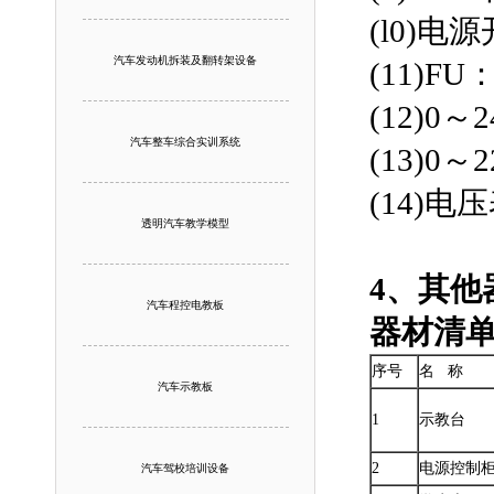
(l0)
汽车发动机拆装及翻转架设备
(11)
(12)0
汽车整车综合实训系统
(13)0
(14)
透明汽车教学模型
4、其
汽车程控电教板
器材清
序号
名 称
汽车示教板
1
示教台
2
电源控制
汽车驾校培训设备