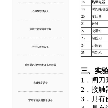
18
热继电器
19
时间继电
心肺复苏模拟人
20
变压器
21
导线
通用技术实验室设备
22
尖咀钳
23
螺丝刀
24
万用表
劳技实验室设备
25
电动机
采暖通风和空调制冷实验装置
三、实
1．
农机教学设备
2．接
3．具
军用车辆实训教学设备