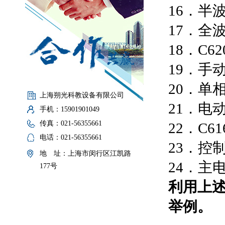
16．半
17．全
18．C
19．手
20．单
上海朔光科教设备有限公司
21．电
手机：15901901049
传真：021-56355661
22．C
电话：021-56355661
23．控
地 址：上海市闵行区江凯路
24
177号
利用上述
举例。